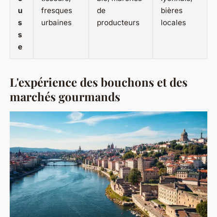
u
fresques
de
bières
s
urbaines
producteurs
locales
s
e
L'expérience des bouchons et des
marchés gourmands