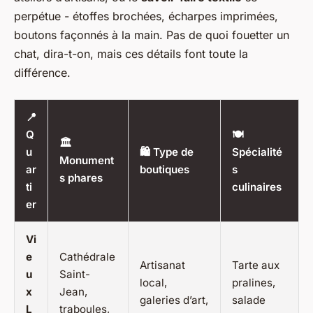
perpétue - étoffes brochées, écharpes imprimées,
boutons façonnés à la main. Pas de quoi fouetter un
chat, dira-t-on, mais ces détails font toute la
différence.
📍
Q
🍽️
🏛️
u
🛍️ Type de
Spécialité
Monument
ar
boutiques
s
s phares
ti
culinaires
er
Vi
e
Cathédrale
Artisanat
Tarte aux
u
Saint-
local,
pralines,
x
Jean,
galeries d’art,
salade
L
traboules,