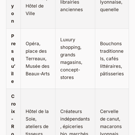
librairies
lyonnaise,
y
Hôtel de
anciennes
quenelle
o
Ville
n
P
Luxury
re
Opéra,
Bouchons
shopping,
s
place des
traditionne
grands
q
Terreaux,
ls, cafés
magasins,
u’
Musée des
littéraires,
concept-
îl
Beaux-Arts
pâtisseries
stores
e
C
ro
ix
Hôtel de la
Créateurs
Cervelle
-
Soie,
indépendants
de canut,
R
ateliers de
, épiceries
macarons
o
tisseurs,
bio, marchés
lyonnais,