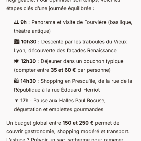
étapes clés d’une journée équilibrée :
🌅
9h
: Panorama et visite de Fourvière (basilique,
théâtre antique)
🏙️
10h30
: Descente par les traboules du Vieux
Lyon, découverte des façades Renaissance
🍽️
12h30
: Déjeuner dans un bouchon typique
(compter entre
35 et 60 €
par personne)
🛍️
14h30
: Shopping en Presqu’île, de la rue de la
République à la rue Édouard-Herriot
🍷
17h
: Pause aux Halles Paul Bocuse,
dégustation et emplettes gourmandes
Un budget global entre
150 et 250 €
permet de
couvrir gastronomie, shopping modéré et transport.
L’astuce ? Prévoir un sac isotherme pour ramener