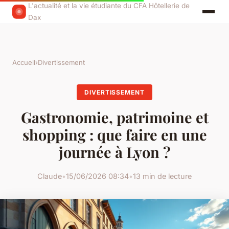
L'actualité et la vie étudiante du CFA Hôtellerie de
Dax
Accueil
›
Divertissement
DIVERTISSEMENT
Gastronomie, patrimoine et
shopping : que faire en une
journée à Lyon ?
Claude
•
15/06/2026 08:34
•
13 min de lecture