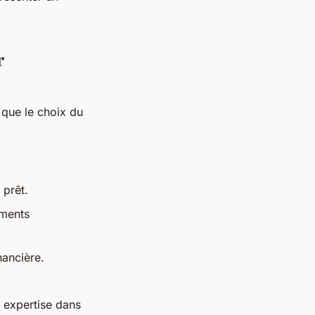
r
 que le choix du
 prêt.
éments
inancière.
 expertise dans