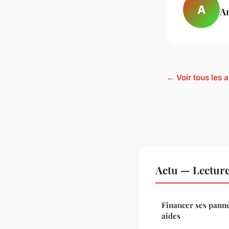
A
A
← Voir tous les a
Actu — Lectur
Financer ses panne
aides