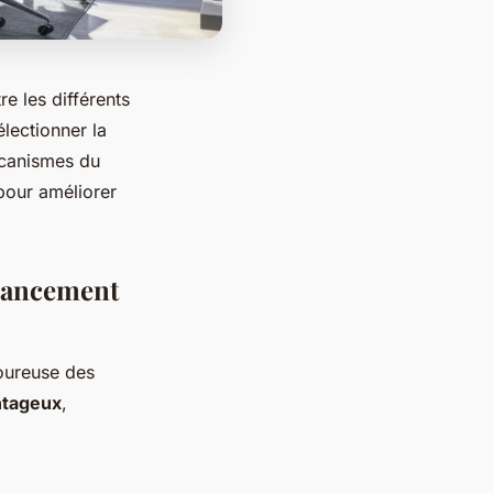
e les différents
électionner la
écanismes du
 pour améliorer
inancement
oureuse des
ntageux
,