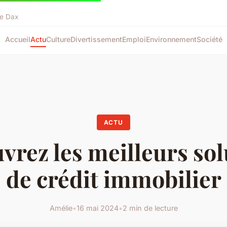
de Dax
Accueil
Actu
Culture
Divertissement
Emploi
Environnement
Société
ACTU
vrez les meilleurs sol
de crédit immobilier
Amélie
•
16 mai 2024
•
2 min de lecture