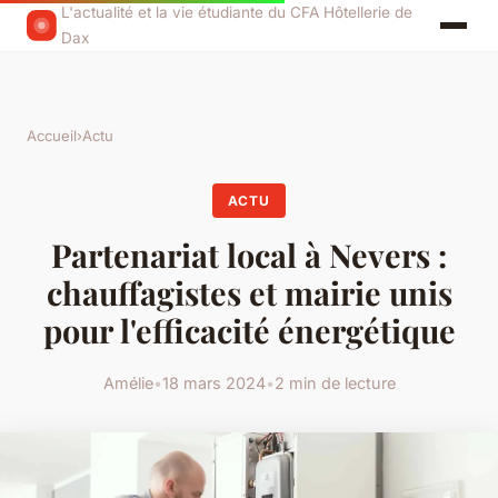
L'actualité et la vie étudiante du CFA Hôtellerie de
Dax
Accueil
›
Actu
ACTU
Partenariat local à Nevers :
chauffagistes et mairie unis
pour l'efficacité énergétique
Amélie
•
18 mars 2024
•
2 min de lecture