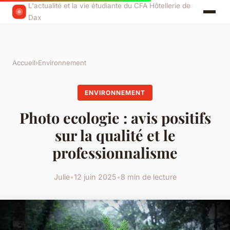
L'actualité et la vie étudiante du CFA Hôtellerie de
Dax
Accueil
›
Environnement
ENVIRONNEMENT
Photo ecologie : avis positifs
sur la qualité et le
professionnalisme
Julie
•
12 juin 2025
•
8 min de lecture